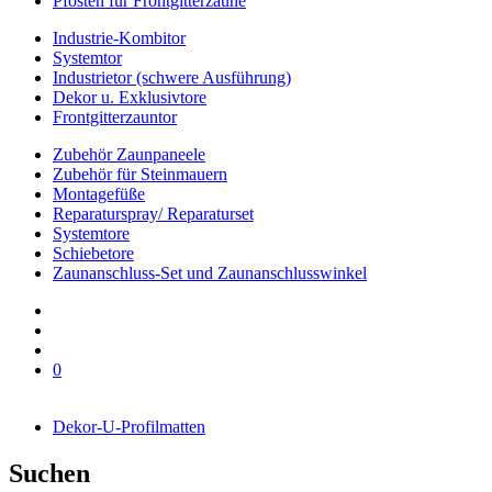
Pfosten für Frontgitterzäune
Industrie-Kombitor
Systemtor
Industrietor (schwere Ausführung)
Dekor u. Exklusivtore
Frontgitterzauntor
Zubehör Zaunpaneele
Zubehör für Steinmauern
Montagefüße
Reparaturspray/ Reparaturset
Systemtore
Schiebetore
Zaunanschluss-Set und Zaunanschlusswinkel
0
Dekor-U-Profilmatten
Suchen