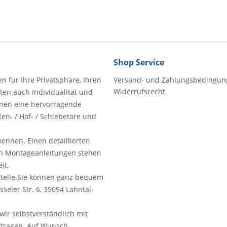
Shop Service
n für Ihre Privatsphäre, Ihren
Versand- und Zahlungsbedingun
Widerrufsrecht
ten auch Individualität und
hnen eine hervorragende
en- / Hof- / Schiebetore und
ennen. Einen detaillierten
ich Montageanleitungen stehen
it.
Stelle.Sie können ganz bequem
eler Str. 6, 35094 Lahntal-
wir selbstverständlich mit
ftragen. Auf Wunsch