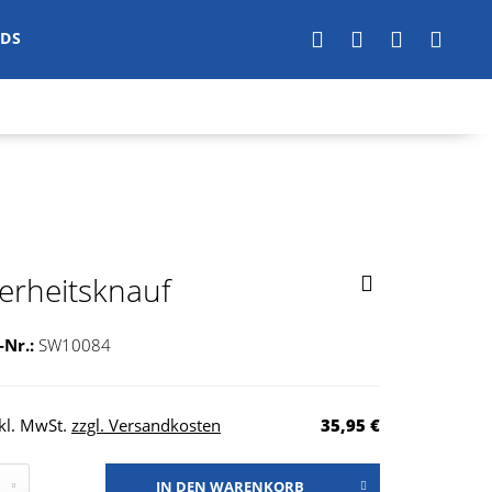
DS
erheitsknauf
-Nr.:
SW10084
nkl. MwSt.
zzgl. Versandkosten
35,95 €
IN DEN
WARENKORB